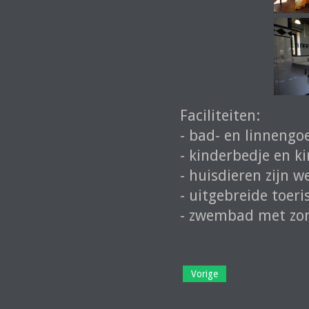
Faciliteiten:
- bad- en linnengo
- kinderbedje en ki
- huisdieren zijn w
- uitgebreide toeri
- zwembad met zo
Vorige