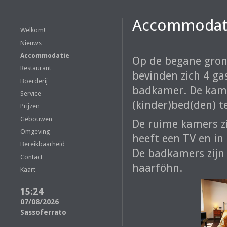
Accommodat
Welkom!
Nieuws
Accommodatie
Op de begane gron
Restaurant
bevinden zich 4 g
Boerderij
badkamer. De kame
Service
(kinder)bed(den) t
Prijzen
Gebouwen
De ruime kamers zij
Omgeving
heeft een TV en in 
Bereikbaarheid
De badkamers zijn 
Contact
haarföhn.
Kaart
15:24
07/08/2026
Sassoferrato